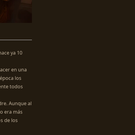
hace ya 10
nacer en una
 época los
ente todos
dre. Aunque al
no era más
s de los