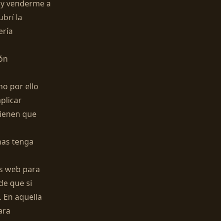
 y venderme a
brí la
ería
ión
no por ello
plicar
tienen que
nas tenga
os web para
de que si
 En aquella
ara