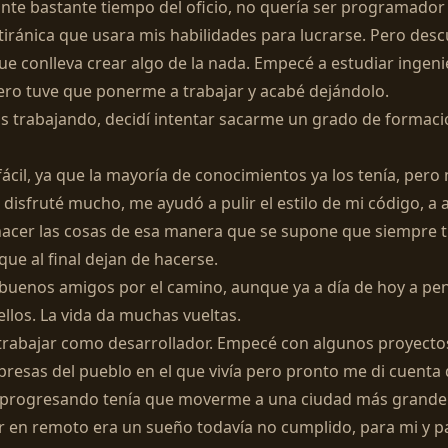
te bastante tiempo del oficio, no quería ser programador
iránica que usara mis habilidades para lucrarse. Pero descu
ue conlleva crear algo de la nada. Empecé a estudiar ingeni
ero tuve que ponerme a trabajar y acabé dejándolo.
s trabajando, decidí intentar sacarme un grado de formac
ácil, ya que la mayoría de conocimientos ya los tenía, pero 
 disfruté mucho, me ayudó a pulir el estilo de mi código, a a
hacer las cosas de esa manera que se supone que siempre 
ue al final dejan de hacerse.
buenos amigos por el camino, aunque ya a día de hoy a pe
llos. La vida da muchas vueltas.
 trabajar como desarrollador. Empecé con algunos proyect
esas del pueblo en el que vivía pero pronto me di cuenta 
 progresando tenía que moverme a una ciudad más grande.
r en remoto era un sueño todavía no cumplido, para mi y p