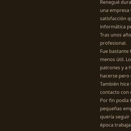
Renegué duran
una empresa t
satisfacción q
informática p
Tras unos año
profesional.
Fue bastante f
menos útil. Lo
patrones y a 
hacerse pero q
También hice 
contacto con e
Por fin podía
pequeñas empr
quería seguir
época trabaja