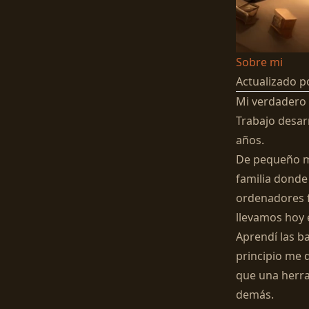
Sobre mi
Actualizado p
Mi verdadero
Trabajo desar
años.
De pequeño me
familia donde
ordenadores f
llevamos hoy e
Aprendí las b
principio me 
que una herra
demás.